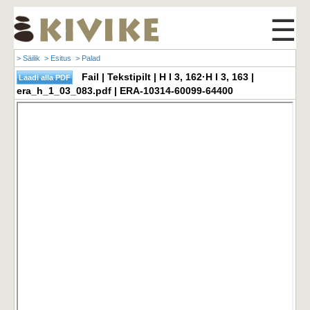
☰
> Säilik
> Esitus
> Palad
Fail | Tekstipilt | H I 3, 162·H I 3, 163 |
era_h_1_03_083.pdf | ERA-10314-60099-64400