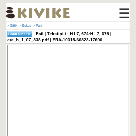
☰
> Säilik
> Esitus
> Pala
Fail | Tekstipilt | H I 7, 674·H I 7, 675 |
era_h_1_07_338.pdf | ERA-10315-66823-17606