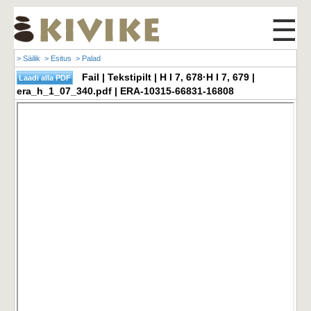
☰
> Säilik
> Esitus
> Palad
Fail | Tekstipilt | H I 7, 678·H I 7, 679 |
era_h_1_07_340.pdf | ERA-10315-66831-16808