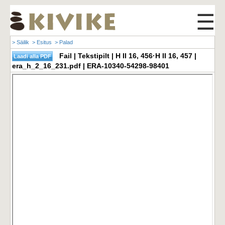
☰
> Säilik
> Esitus
> Palad
Fail | Tekstipilt | H II 16, 456·H II 16, 457 |
era_h_2_16_231.pdf | ERA-10340-54298-98401