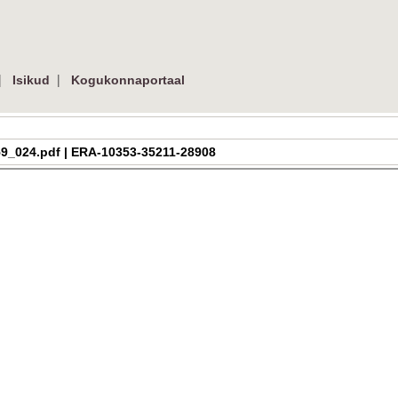
|
|
Isikud
Kogukonnaportaal
h_2_59_024.pdf | ERA-10353-35211-28908