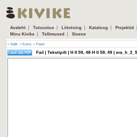
|
|
|
|
Avaleht
Tutvustus
Liitotsing
Kataloog
Projektid
|
|
Minu Kivike
Tellimused
Sisene
> Säilik
> Esitus
> Palad
Fail | Tekstipilt | H II 59, 48·H II 59, 49 | era_