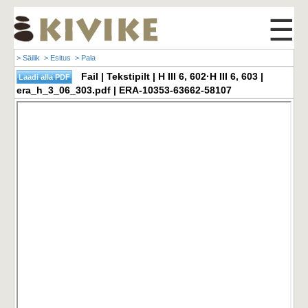
☰
> Säilik
> Esitus
> Pala
Fail | Tekstipilt | H III 6, 602·H III 6, 603 |
era_h_3_06_303.pdf | ERA-10353-63662-58107