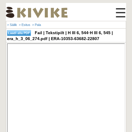
☰
> Säilik
> Esitus
> Pala
Fail | Tekstipilt | H III 6, 544·H III 6, 545 |
era_h_3_06_274.pdf | ERA-10353-63682-22807