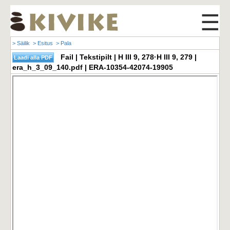
☰
> Säilik
> Esitus
> Pala
Fail | Tekstipilt | H III 9, 278·H III 9, 279 |
era_h_3_09_140.pdf | ERA-10354-42074-19905