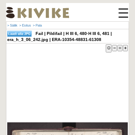
☰
> Säilik
> Esitus
> Pala
Fail | Pildifail | H III 6, 480·H III 6, 481 |
era_h_3_06_242.jpg | ERA-10354-48831-61308