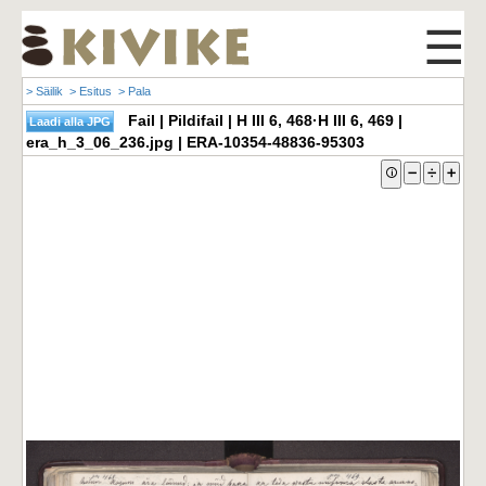
☰
> Säilik
> Esitus
> Pala
Fail | Pildifail | H III 6, 468·H III 6, 469 |
era_h_3_06_236.jpg | ERA-10354-48836-95303