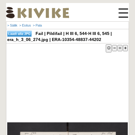
☰
> Säilik
> Esitus
> Pala
Fail | Pildifail | H III 6, 544·H III 6, 545 |
era_h_3_06_274.jpg | ERA-10354-48837-44202