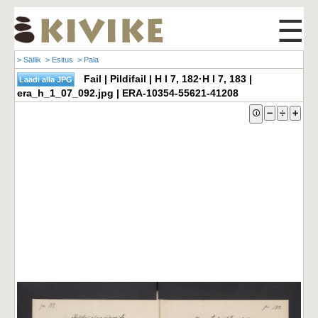
☰
> Säilik
> Esitus
> Pala
Fail | Pildifail | H I 7, 182·H I 7, 183 |
era_h_1_07_092.jpg | ERA-10354-55621-41208