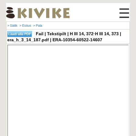
☰
> Säilik
> Esitus
> Pala
Fail | Tekstipilt | H III 14, 372·H III 14, 373 |
era_h_3_14_187.pdf | ERA-10354-60522-14607