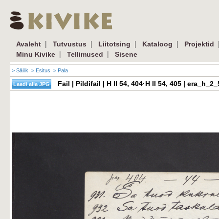
|
|
|
|
Avaleht
Tutvustus
Liitotsing
Kataloog
Projektid
|
|
Minu Kivike
Tellimused
Sisene
> Säilik
> Esitus
> Pala
Fail | Pildifail | H II 54, 404·H II 54, 405 | era_