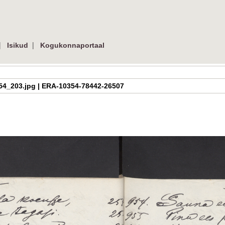
|
|
Isikud
Kogukonnaportaal
h_2_54_203.jpg | ERA-10354-78442-26507