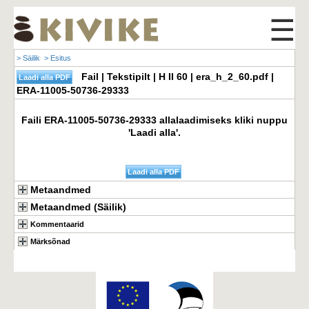
☰
> Säilik
> Esitus
Fail | Tekstipilt | H II 60 | era_h_2_60.pdf |
ERA-11005-50736-29333
Faili ERA-11005-50736-29333 allalaadimiseks kliki nuppu
'Laadi alla'.
Metaandmed
Metaandmed (Säilik)
Kommentaarid
Märksõnad