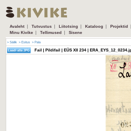
|
|
|
|
Avaleht
Tutvustus
Liitotsing
Kataloog
Projektid
|
|
Minu Kivike
Tellimused
Sisene
> Säilik
> Esitus
> Pala
Fail | Pildifail | EÜS XII 234 | ERA_EYS_12_0234