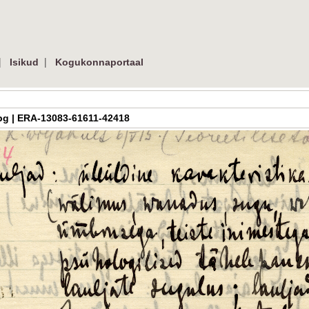
|
|
Isikud
Kogukonnaportaal
.jpg | ERA-13083-61611-42418