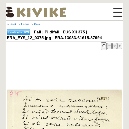
☰
> Säilik
> Esitus
> Pala
Fail | Pildifail | EÜS XII 375 |
ERA_EYS_12_0375.jpg | ERA-13083-61615-87994