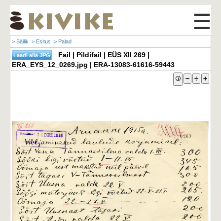
☰
> Säilik
> Esitus
> Palad
Fail | Pildifail | EÜS XII 269 |
ERA_EYS_12_0269.jpg | ERA-13083-61616-59443