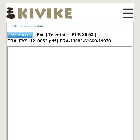
☰
> Säilik
> Esitus
> Pala
Fail | Tekstipilt | EÜS XII 53 |
ERA_EYS_12_0053.pdf | ERA-13083-61669-19970