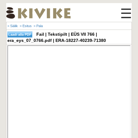
☰
> Säilik
> Esitus
> Pala
Fail | Tekstipilt | EÜS VII 766 |
era_eys_07_0766.pdf | ERA-18227-40239-71380