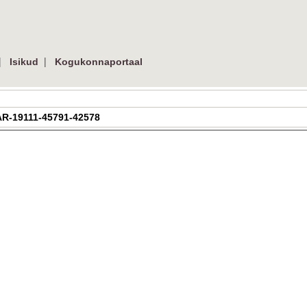
|
|
Isikud
Kogukonnaportaal
| AR-19111-45791-42578