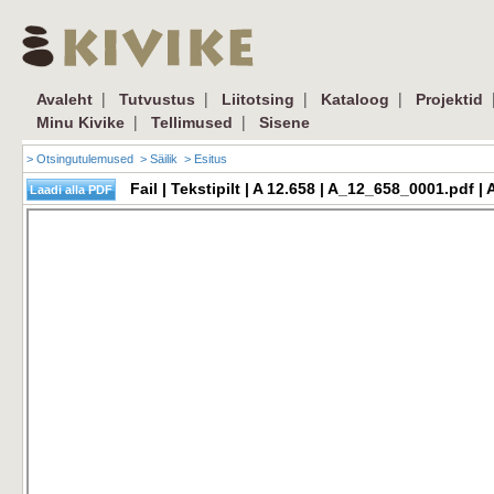
|
|
|
|
Avaleht
Tutvustus
Liitotsing
Kataloog
Projektid
|
|
Minu Kivike
Tellimused
Sisene
> Otsingutulemused
> Säilik
> Esitus
Fail | Tekstipilt | A 12.658 | A_12_658_0001.pdf 