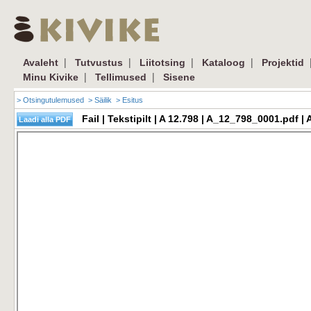
|
|
|
|
Avaleht
Tutvustus
Liitotsing
Kataloog
Projektid
|
|
Minu Kivike
Tellimused
Sisene
> Otsingutulemused
> Säilik
> Esitus
Fail | Tekstipilt | A 12.798 | A_12_798_0001.pdf 