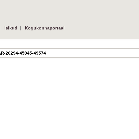
|
|
Isikud
Kogukonnaportaal
| AR-20294-45945-49574