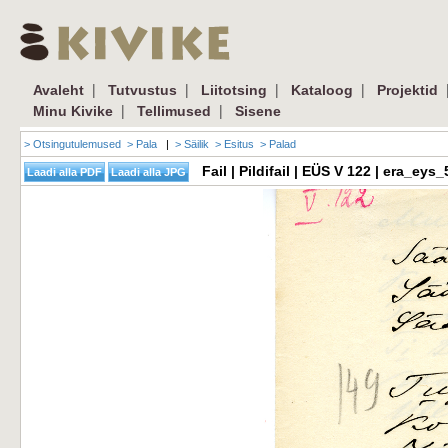
|
|
|
|
Avaleht
Tutvustus
Liitotsing
Kataloog
Projektid
|
|
Minu Kivike
Tellimused
Sisene
> Otsingutulemused
> Pala
|
> Säilik
> Esitus
> Palad
Fail | Pildifail | EÜS V 122 | era_e