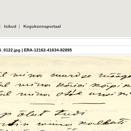
|
|
Isikud
Kogukonnaportaal
ys_5_0122.jpg | ERA-12162-41634-82895