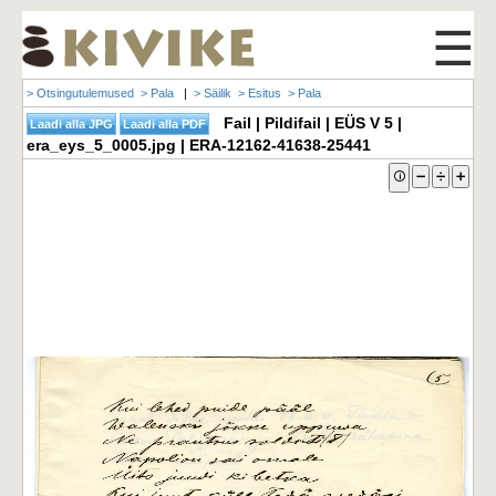
☰
> Otsingutulemused
> Pala
|
> Säilik
> Esitus
> Pala
Fail | Pildifail | EÜS V 5 |
era_eys_5_0005.jpg | ERA-12162-41638-25441