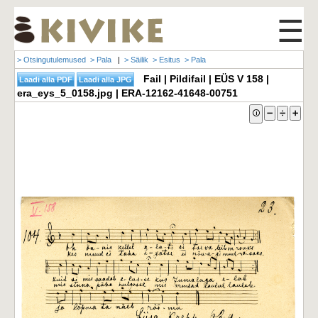
☰
> Otsingutulemused
> Pala
|
> Säilik
> Esitus
> Pala
Fail | Pildifail | EÜS V 158 |
era_eys_5_0158.jpg | ERA-12162-41648-00751