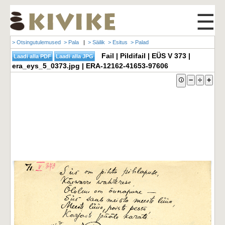
☰
> Otsingutulemused
> Pala
|
> Säilik
> Esitus
> Palad
Fail | Pildifail | EÜS V 373 |
era_eys_5_0373.jpg | ERA-12162-41653-97606