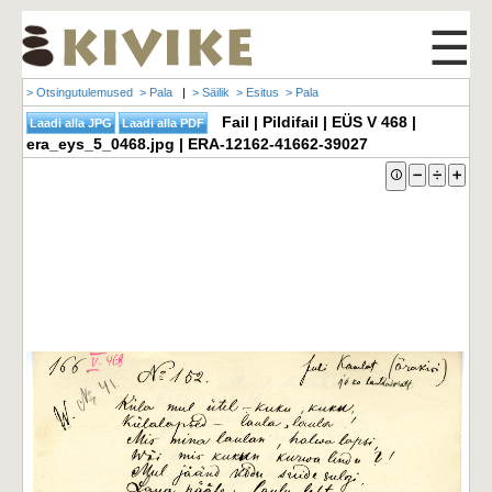
☰
> Otsingutulemused
> Pala
|
> Säilik
> Esitus
> Pala
Fail | Pildifail | EÜS V 468 |
era_eys_5_0468.jpg | ERA-12162-41662-39027