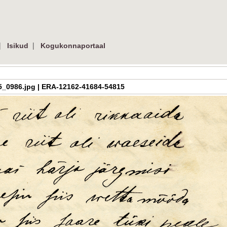
|
|
Isikud
Kogukonnaportaal
ys_5_0986.jpg | ERA-12162-41684-54815