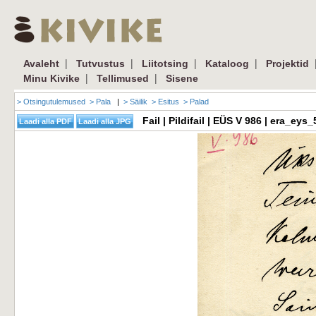
|
|
|
|
Avaleht
Tutvustus
Liitotsing
Kataloog
Projektid
|
|
Minu Kivike
Tellimused
Sisene
> Otsingutulemused
> Pala
|
> Säilik
> Esitus
> Palad
Fail | Pildifail | EÜS V 986 | era_e