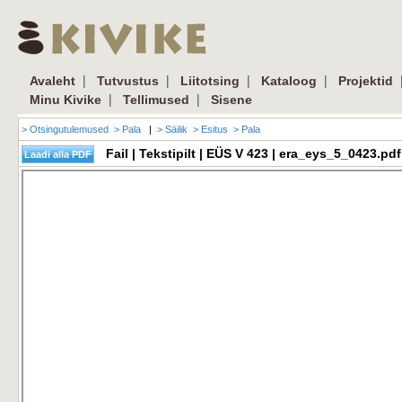
|
|
|
|
Avaleht
Tutvustus
Liitotsing
Kataloog
Projektid
|
|
Minu Kivike
Tellimused
Sisene
> Otsingutulemused
> Pala
|
> Säilik
> Esitus
> Pala
Fail | Tekstipilt | EÜS V 423 | era_eys_5_0423.p