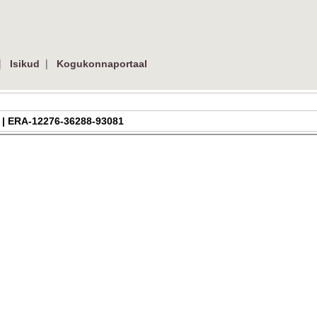
|
|
Isikud
Kogukonnaportaal
df | ERA-12276-36288-93081