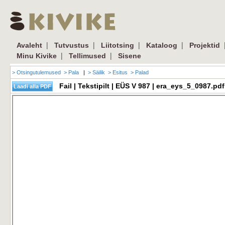
|
|
|
|
Avaleht
Tutvustus
Liitotsing
Kataloog
Projektid
|
|
Minu Kivike
Tellimused
Sisene
> Otsingutulemused
> Pala
|
> Säilik
> Esitus
> Palad
Fail | Tekstipilt | EÜS V 987 | era_eys_5_0987.p