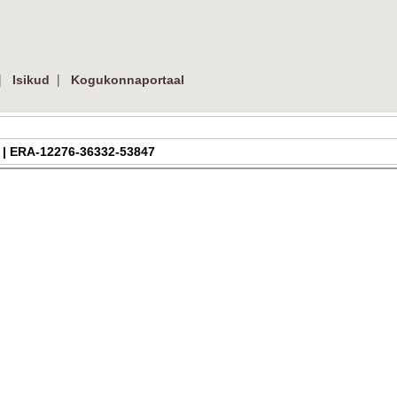
|
|
Isikud
Kogukonnaportaal
df | ERA-12276-36332-53847