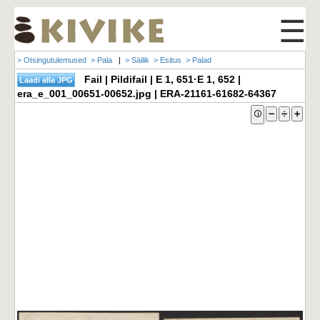
☰
> Otsingutulemused
> Pala
|
> Säilik
> Esitus
> Palad
Fail | Pildifail | E 1, 651·E 1, 652 |
era_e_001_00651-00652.jpg | ERA-21161-61682-64367