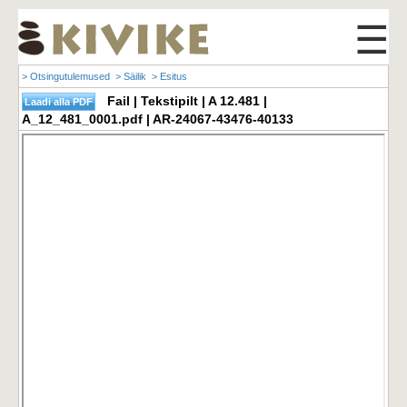
☰
> Otsingutulemused
> Säilik
> Esitus
Fail | Tekstipilt | A 12.481 |
A_12_481_0001.pdf | AR-24067-43476-40133