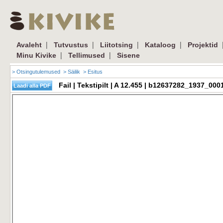
|
|
|
|
Avaleht
Tutvustus
Liitotsing
Kataloog
Projektid
|
|
Minu Kivike
Tellimused
Sisene
> Otsingutulemused
> Säilik
> Esitus
Fail | Tekstipilt | A 12.455 | b12637282_1937_00