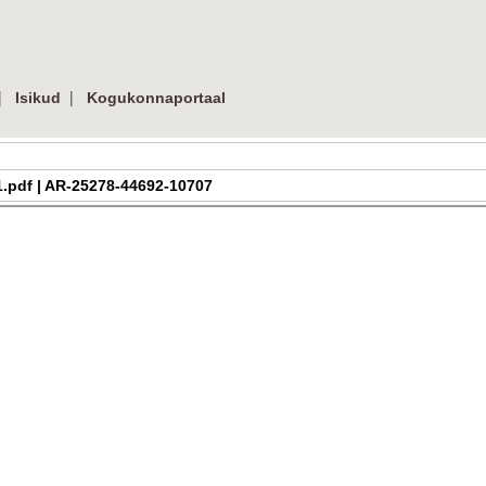
|
|
Isikud
Kogukonnaportaal
01.pdf | AR-25278-44692-10707