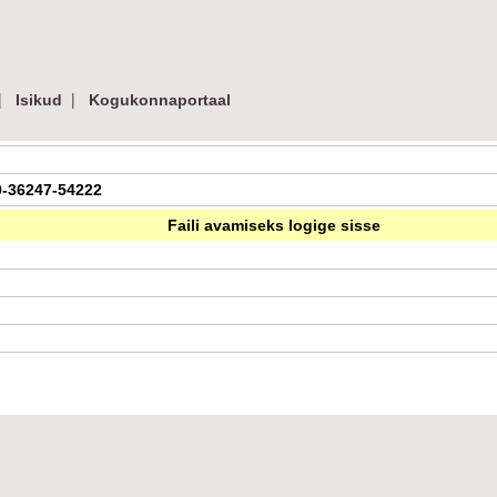
|
|
Isikud
Kogukonnaportaal
79-36247-54222
Faili avamiseks logige sisse