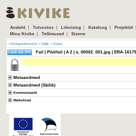
|
|
|
|
Avaleht
Tutvustus
Liitotsing
Kataloog
Projektid
|
|
Minu Kivike
Tellimused
Sisene
> Otsingutulemused
> Säilik
> Esitus
Fail | Pildifail | A 2 | a_00002_001.jpg | ERA-161
Metaandmed
Metaandmed (Säilik)
Kommentaarid
Märksõnad