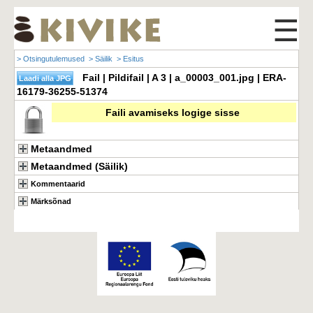
☰
> Otsingutulemused
> Säilik
> Esitus
Fail | Pildifail | A 3 | a_00003_001.jpg | ERA-
16179-36255-51374
Faili avamiseks logige sisse
Metaandmed
Metaandmed (Säilik)
Kommentaarid
Märksõnad