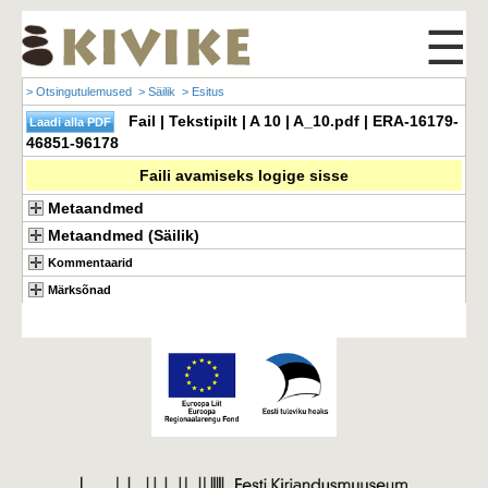
☰
> Otsingutulemused
> Säilik
> Esitus
Fail | Tekstipilt | A 10 | A_10.pdf | ERA-16179-
46851-96178
Faili avamiseks logige sisse
Metaandmed
Metaandmed (Säilik)
Kommentaarid
Märksõnad