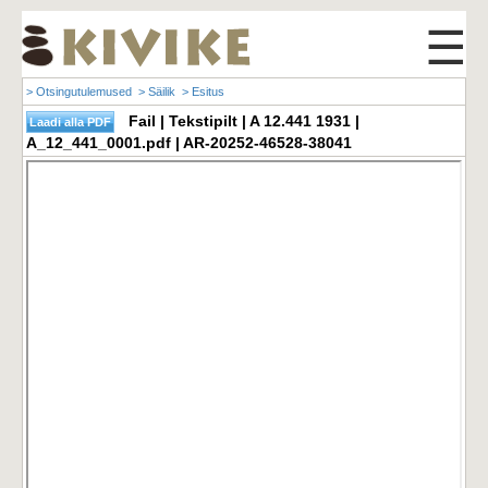
☰
> Otsingutulemused
> Säilik
> Esitus
Fail | Tekstipilt | A 12.441 1931 |
A_12_441_0001.pdf | AR-20252-46528-38041