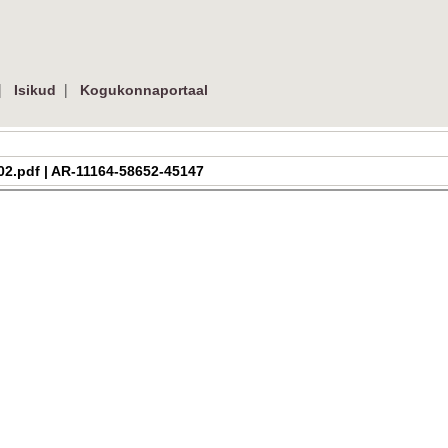
|
|
Isikud
Kogukonnaportaal
02.pdf | AR-11164-58652-45147