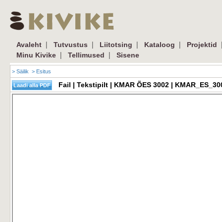
|
|
|
|
Avaleht
Tutvustus
Liitotsing
Kataloog
Projektid
|
|
Minu Kivike
Tellimused
Sisene
> Säilik
> Esitus
Fail | Tekstipilt | KMAR ÕES 3002 | KMAR_ES_30