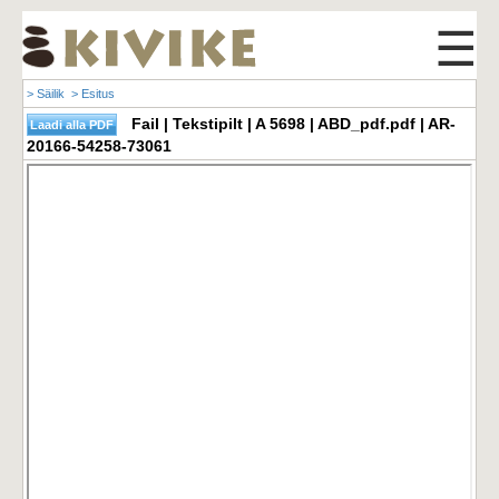
☰
> Säilik
> Esitus
Fail | Tekstipilt | A 5698 | ABD_pdf.pdf | AR-
20166-54258-73061