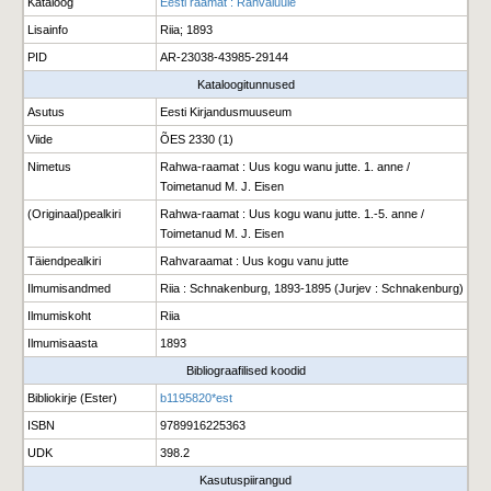
Kataloog
Eesti raamat : Rahvaluule
Lisainfo
Riia; 1893
PID
AR-23038-43985-29144
Kataloogitunnused
Asutus
Eesti Kirjandusmuuseum
Viide
ÕES 2330 (1)
Nimetus
Rahwa-raamat : Uus kogu wanu jutte. 1. anne /
Toimetanud M. J. Eisen
(Originaal)pealkiri
Rahwa-raamat : Uus kogu wanu jutte. 1.-5. anne /
Toimetanud M. J. Eisen
Täiendpealkiri
Rahvaraamat : Uus kogu vanu jutte
Ilmumisandmed
Riia : Schnakenburg, 1893-1895 (Jurjev : Schnakenburg)
Ilmumiskoht
Riia
Ilmumisaasta
1893
Bibliograafilised koodid
Bibliokirje (Ester)
b1195820*est
ISBN
9789916225363
UDK
398.2
Kasutuspiirangud