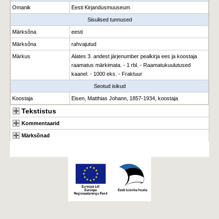
Omanik
Eesti Kirjandusmuuseum
Sisulised tunnused
Märksõna
eesti
Märksõna
rahvajutud
Märkus
Alates 3. andest järjenumber pealkirja ees ja koostaja
raamatus märkimata. - 1 rbl. - Raamatukuulutused
kaanel. - 1000 eks. - Fraktuur
Seotud isikud
Koostaja
Eisen, Matthias Johann, 1857-1934, koostaja
Tekstistus
Kommentaarid
Märksõnad