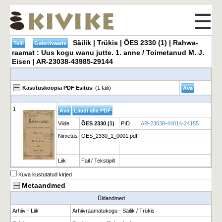
☰
Säilik | Trükis | ÕES 2330 (1) | Rahwa-
raamat : Uus kogu wanu jutte. 1. anne / Toimetanud M. J.
Eisen | AR-23038-43985-29144
Kasutuskoopia PDF Esitus
(1 faili)
1
Viide
ÕES 2330 (1)
PID
AR-23038-44014-24155
Nimetus
OES_2330_1_0001.pdf
Liik
Fail / Tekstipilt
Kuva kustutatud kirjed
Metaandmed
Üldandmed
Arhiiv - Liik
Arhiivraamatukogu - Säilik / Trükis