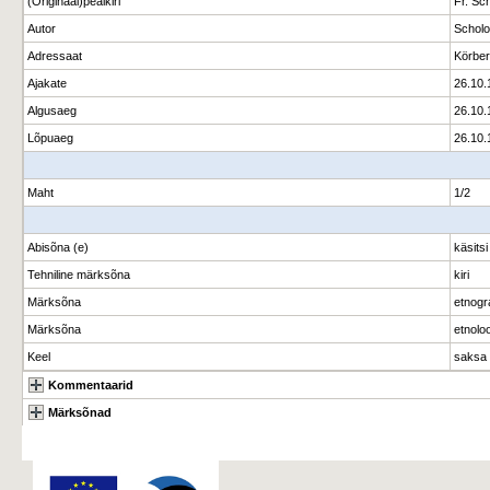
(Originaal)pealkiri
Fr. Sch
Autor
Scholov
Adressaat
Körber
Ajakate
26.10.
Algusaeg
26.10.
Lõpuaeg
26.10.
Maht
1/2
Abisõna (e)
käsitsi
Tehniline märksõna
kiri
Märksõna
etnogr
Märksõna
etnolo
Keel
saksa
Kommentaarid
Märksõnad