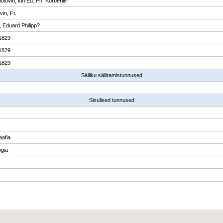
olovin, kiri Ed. Ph. Körberile
in, Fr.
, Eduard Philipp?
1829
1829
1829
Säiliku säilitamistunnused
Sisulised tunnused
aafia
ogia