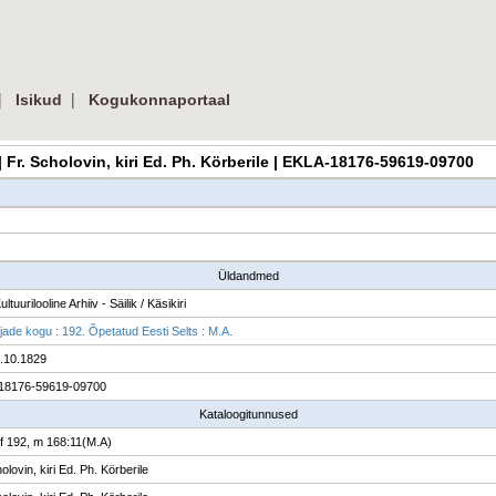
|
|
Isikud
Kogukonnaportaal
 | Fr. Scholovin, kiri Ed. Ph. Körberile | EKLA-18176-59619-09700
Üldandmed
ultuurilooline Arhiiv - Säilik / Käsikiri
rjade kogu : 192. Õpetatud Eesti Selts : M.A.
6.10.1829
18176-59619-09700
Kataloogitunnused
f 192, m 168:11(M.A)
olovin, kiri Ed. Ph. Körberile