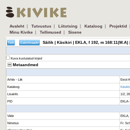
|
|
|
|
Avaleht
Tutvustus
Liitotsing
Kataloog
Projektid
|
|
Minu Kivike
Tellimused
Sisene
Säilik | Käsikiri | EKLA, f 192, m 168:11(M.A)
Kuva kustutatud kirjed
Metaandmed
Arhiiv - Liik
Eesti K
Kataloog
Käsiki
Lisainfo
1/2; 2
PID
EKLA-
Viide
EKLA, 
Nimetus
Fr. Sch