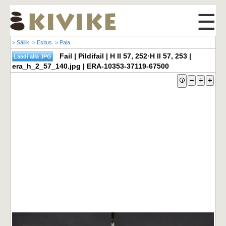
☰
> Säilik
> Esitus
> Pala
Fail | Pildifail | H II 57, 252·H II 57, 253 |
era_h_2_57_140.jpg | ERA-10353-37119-67500