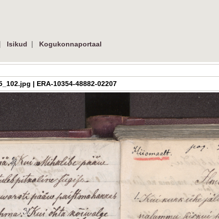
|
|
Isikud
Kogukonnaportaal
h_3_05_102.jpg | ERA-10354-48882-02207