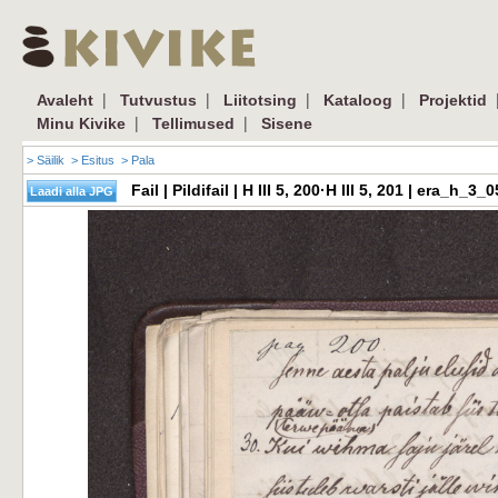
|
|
|
|
Avaleht
Tutvustus
Liitotsing
Kataloog
Projektid
|
|
Minu Kivike
Tellimused
Sisene
> Säilik
> Esitus
> Pala
Fail | Pildifail | H III 5, 200·H III 5, 201 | era_