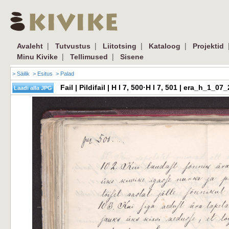
|
|
|
|
Avaleht
Tutvustus
Liitotsing
Kataloog
Projektid
|
|
Minu Kivike
Tellimused
Sisene
> Säilik
> Esitus
> Palad
Fail | Pildifail | H I 7, 500·H I 7, 501 | era_h_1