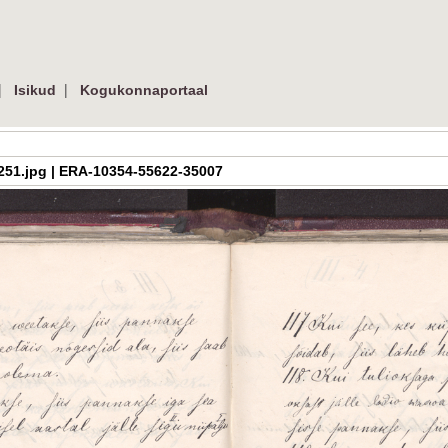
|
|
Isikud
Kogukonnaportaal
_07_251.jpg | ERA-10354-55622-35007