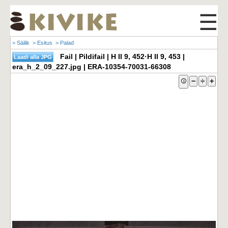
☰
> Säilik
> Esitus
> Palad
Fail | Pildifail | H II 9, 452·H II 9, 453 |
era_h_2_09_227.jpg | ERA-10354-70031-66308