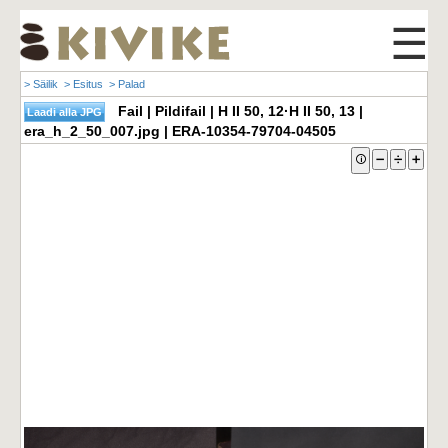
☰
> Säilik
> Esitus
> Palad
Fail | Pildifail | H II 50, 12·H II 50, 13 |
era_h_2_50_007.jpg | ERA-10354-79704-04505