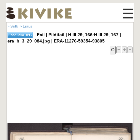
☰
> Säilik
> Esitus
Fail | Pildifail | H III 29, 166·H III 29, 167 |
era_h_3_29_084.jpg | ERA-11276-59354-93805