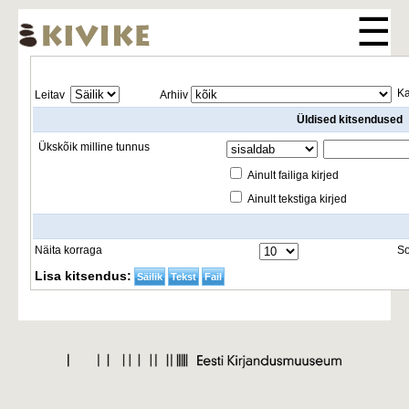
☰
Ka
Leitav 
Arhiiv
Üldised kitsendused
Ükskõik milline tunnus
Ainult failiga kirjed
Ainult tekstiga kirjed
Näita korraga
So
Lisa kitsendus:
Säilik
Tekst
Fail