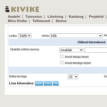
| 
| 
| 
| 
|
Avaleht
Tutvustus
Liitotsing
Kataloog
Projektid
| 
| 
Minu Kivike
Tellimused
Sisene
Ka
Leitav 
Arhiiv
Üldised kitsendused
Ükskõik milline tunnus
Ainult failiga kirjed
Ainult tekstiga kirjed
Näita korraga
So
Lisa kitsendus:
Säilik
Tekst
Fail