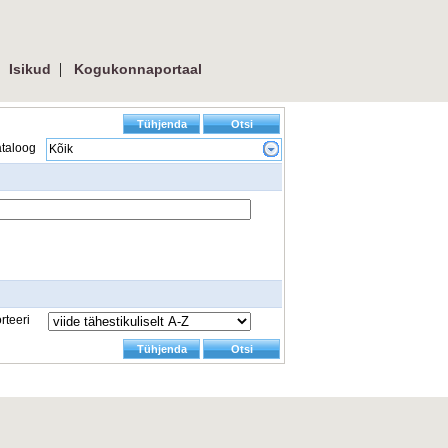
 
| 
Isikud
Kogukonnaportaal
taloog
Kõik
rteeri