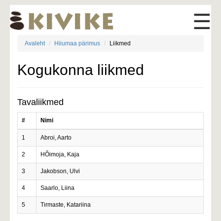
☰
Avaleht
Hiiumaa pärimus
Liikmed
Kogukonna liikmed
Tavaliikmed
#
Nimi
1
Abroi, Aarto
2
HÕimoja, Kaja
3
Jakobson, Ulvi
4
Saarlo, Liina
5
Tirmaste, Katariina